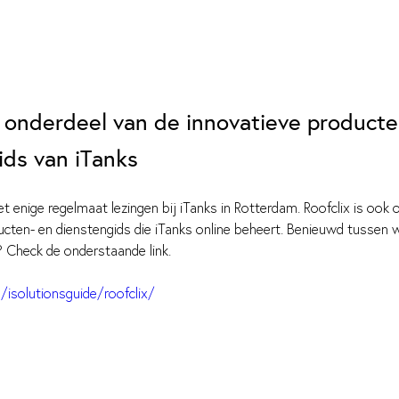
s onderdeel van de innovatieve producte
ids van iTanks
t enige regelmaat lezingen bij iTanks in Rotterdam. Roofclix is ook 
ucten- en dienstengids die iTanks online beheert. Benieuwd tussen w
n? Check de onderstaande link.
/isolutionsguide/roofclix/