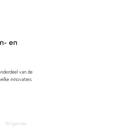
n- en
onderdeel van de 
elke innovaties 
Volgende