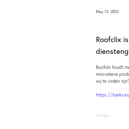
May 13, 2022
Roofclix i
diensteng
Roofclix houdt me
innovatieve prod
wij te vinden zij
https://itanks.eu
Vorige