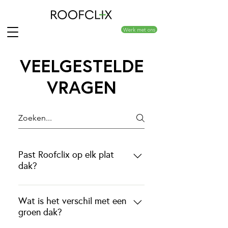
Werk met ons
VEELGESTELDE
VRAGEN
Past Roofclix op elk plat
dak?
Roofclix kan op elk plat dak
gemonteerd worden. Zelfs als er
Wat is het verschil met een
sprake is van een hellingsgraad.
groen dak?
Indien uw dak grind bevat, dan zullen